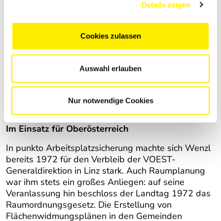
Details zeigen
heute unvergessenen Plakaten und Broschüren als
Löwe, auf einer Honda und mit seinem
Regierungsteam im geländetüchtigen Haflinger.
Cookies zulassen
Erwin Wenzl – der Schrittmacher einer sicheren
Zukunft! Ideenreich war auch die JVP: angefangen
bei den Diskussionen unter dem provokanten Motto
Auswahl erlauben
„Politiker in der Zange“ bis hin zur Wenzl-Ralley
„Auf der Spur des Löwen“ ließ sie der Kreativität
freien Lauf. Es gab sogar einen eigenen Wenzl-
Nur notwendige Cookies
Song!
Im Einsatz für Oberösterreich
In punkto Arbeitsplatzsicherung machte sich Wenzl
bereits 1972 für den Verbleib der VOEST-
Generaldirektion in Linz stark. Auch Raumplanung
war ihm stets ein großes Anliegen: auf seine
Veranlassung hin beschloss der Landtag 1972 das
Raumordnungsgesetz. Die Erstellung von
Flächenwidmungsplänen in den Gemeinden