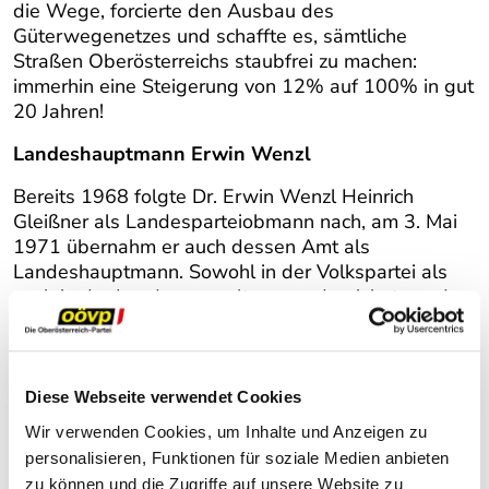
die Wege, forcierte den Ausbau des
Güterwegenetzes und schaffte es, sämtliche
Straßen Oberösterreichs staubfrei zu machen:
immerhin eine Steigerung von 12% auf 100% in gut
20 Jahren!
Landeshauptmann Erwin Wenzl
Bereits 1968 folgte Dr. Erwin Wenzl Heinrich
Gleißner als Landesparteiobmann nach, am 3. Mai
1971 übernahm er auch dessen Amt als
Landeshauptmann. Sowohl in der Volkspartei als
auch in der Landesverwaltung modernisierte und
straffte Wenzl die Organisation, wobei er großen
Wert auf Statistik und Analysen legte. Er
begründete den statistischen Dienst im Amt der
Landesregierung und passte Programm und Praxis
Diese Webseite verwendet Cookies
der Volkspartei der geänderten
Wir verwenden Cookies, um Inhalte und Anzeigen zu
Bevölkerungsstruktur an.
personalisieren, Funktionen für soziale Medien anbieten
zu können und die Zugriffe auf unsere Website zu