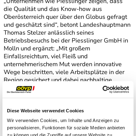
„Unternehmen wie Piesslinger zeigen, dass
die Qualität und das Know-how aus
Oberösterreich quer über den Globus gefragt
und geschätzt sind“, betont Landeshauptmann
Thomas Stelzer anlässlich seines
Betriebsbesuchs bei der Piesslinger GmbH in
Molln und ergänzt: „Mit großem
Einfallsreichtum, viel Fleiß und
unternehmerischem Mut werden innovative
Wege beschritten, viele Arbeitsplätze in der
Region gesichert und dabei nachhaltige
Impulse für die heimische Wirtschaft gesetzt.“
Seit 11 Generationen im Familienbesitz
Die Piesslinger GmbH hat sich national und
Diese Webseite verwendet Cookies
international als renommierter Spezialist für die
Veredelung von Aluminium positioniert. Die
Wir verwenden Cookies, um Inhalte und Anzeigen zu
Kernkompetenzen betreffen Eloxal- und
personalisieren, Funktionen für soziale Medien anbieten
Pulverbeschichtung, den Werkzeugbau, die
zu können und die Zugriffe auf unsere Website zu