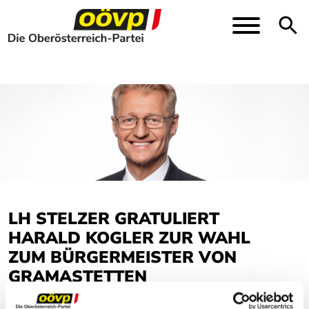
Direkt zur Hauptnavigation springen
Direkt zum Inhalt springen
Toggle
LH STELZER GRATULIERT
HARALD KOGLER ZUR WAHL
ZUM BÜRGERMEISTER VON
GRAMASTETTEN