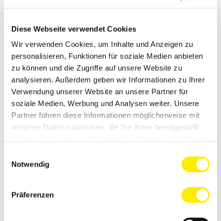
Gramastetten hat einen neuen Bürgermeister:
Vizebürgermeister Harald Kogler wurde in der
heutigen Gemeinderatssitzung mit 18 von 29
Diese Webseite verwendet Cookies
Stimmen zum neuen Ortschef gewählt. Die
Wir verwenden Cookies, um Inhalte und Anzeigen zu
Neuwahl war notwendig geworden, nachdem
personalisieren, Funktionen für soziale Medien anbieten
Bürgermeister Andreas Fazeni sein Amt aus
zu können und die Zugriffe auf unsere Website zu
gesundheitlichen Gründen zurückgelegt hatte.
analysieren. Außerdem geben wir Informationen zu Ihrer
Verwendung unserer Website an unsere Partner für
„
Ich gratuliere Harald Kogler sehr herzlich zur Wahl
soziale Medien, Werbung und Analysen weiter. Unsere
zum Bürgermeister von Gramastetten. Er bringt nicht
Partner führen diese Informationen möglicherweise mit
nur große kommunalpolitische Erfahrung mit,
weiteren Daten zusammen, die Sie ihnen bereitgestellt
sondern auch unternehmerisches Verständnis,
haben oder die sie im Rahmen Ihrer Nutzung der Dienste
Verantwortungsbewusstsein und ein gutes Gespür
gesammelt haben.
für die Anliegen der Menschen vor Ort
“, sagt
Einwilligungsauswahl
Impressum
|
Datenschutzerklärung
|
Einwilligung
Notwendig
Landeshauptmann Thomas Stelzer.
aktualisieren
Gleichzeitig dankt Stelzer dem bisherigen
Präferenzen
Bürgermeister Andreas Fazeni für dessen
langjährigen Einsatz: „
Andreas Fazeni hat
Gramastetten über viele Jahre mit großem