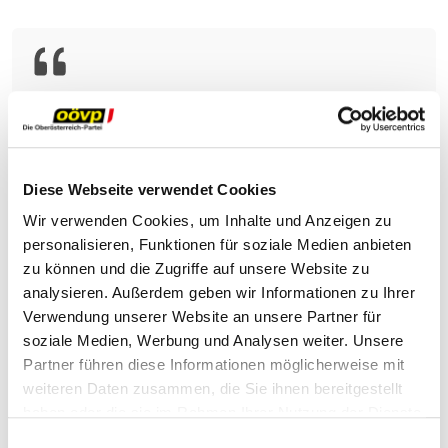
Unser Land ist von
vielfältigen Krisen
betroffen. Die Gemeinden
und Städte sind wichtige
Diese Webseite verwendet Cookies
Partner, daher
Wir verwenden Cookies, um Inhalte und Anzeigen zu
personalisieren, Funktionen für soziale Medien anbieten
unterstützen wir sie in
zu können und die Zugriffe auf unsere Website zu
dieser schwierigen Zeit
analysieren. Außerdem geben wir Informationen zu Ihrer
auch sehr kräftig. Die
Verwendung unserer Website an unsere Partner für
zusätzlichen
soziale Medien, Werbung und Analysen weiter. Unsere
Partner führen diese Informationen möglicherweise mit
Unterstützungen werden
weiteren Daten zusammen, die Sie ihnen bereitgestellt
auch punktgenau
haben oder die sie im Rahmen Ihrer Nutzung der Dienste
ankommen: in der
gesammelt haben.
Einwilligungsauswahl