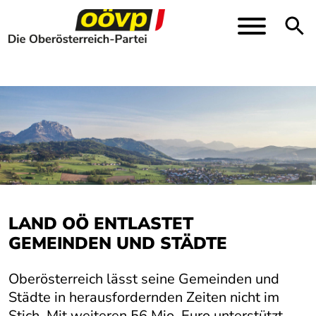
Direkt zur Hauptnavigation springen
Direkt zum Inhalt springen
Toggle
LAND OÖ ENTLASTET
GEMEINDEN UND STÄDTE
Oberösterreich lässt seine Gemeinden und
Städte in herausfordernden Zeiten nicht im
Stich. Mit weiteren 56 Mio. Euro unterstützt